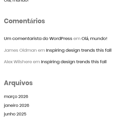
Olá, mundo!
Comentários
Um comentarista do WordPress
em
Olá, mundo!
James Oldman
em
Inspiring design trends this fall
Alex Wilshere
em
Inspiring design trends this fall
Arquivos
março 2026
janeiro 2026
junho 2025