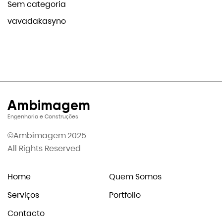
Sem categoria
vavadakasyno
Ambimagem
Engenharia e Construções
©Ambimagem.2025
All Rights Reserved
Home
Quem Somos
Serviços
Portfolio
Contacto