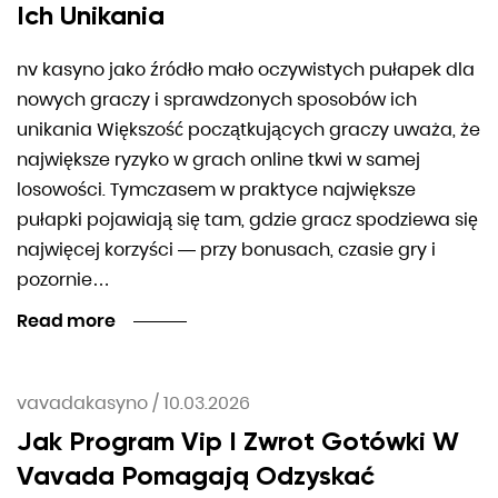
Ich Unikania
nv kasyno jako źródło mało oczywistych pułapek dla
nowych graczy i sprawdzonych sposobów ich
unikania Większość początkujących graczy uważa, że
największe ryzyko w grach online tkwi w samej
losowości. Tymczasem w praktyce największe
pułapki pojawiają się tam, gdzie gracz spodziewa się
najwięcej korzyści — przy bonusach, czasie gry i
pozornie…
Read more
vavadakasyno
/
10.03.2026
Jak Program Vip I Zwrot Gotówki W
Vavada Pomagają Odzyskać