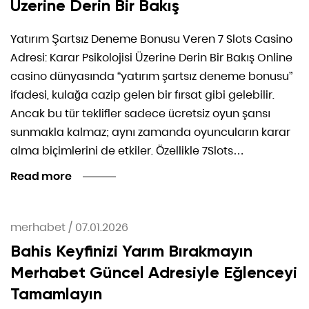
Üzerine Derin Bir Bakış
Yatırım Şartsız Deneme Bonusu Veren 7 Slots Casino
Adresi: Karar Psikolojisi Üzerine Derin Bir Bakış Online
casino dünyasında “yatırım şartsız deneme bonusu”
ifadesi, kulağa cazip gelen bir fırsat gibi gelebilir.
Ancak bu tür teklifler sadece ücretsiz oyun şansı
sunmakla kalmaz; aynı zamanda oyuncuların karar
alma biçimlerini de etkiler. Özellikle 7Slots…
Read more
merhabet
/
07.01.2026
Bahis Keyfinizi Yarım Bırakmayın
Merhabet Güncel Adresiyle Eğlenceyi
Tamamlayın