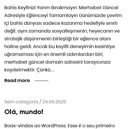
Bahis Keyfinizi Yarım Bırakmayın: Merhabet Güncel
Adresiyle Eğlenceyi Tamamlayın Günümüzde çevrim
içi bahis dünyası sadece kazanma hedefiyle sınırlı
değil; aynı zamanda sosyalleşmenin, heyecanın ve
stratejik düşünmenin birleştiği bir eğlence alanı
haline geldi. Ancak bu keyifli deneyimin kesintiye
uğramaması için en önemli adımlardan biri,
merhabet güncel domain adresini tarayıcınıza
kaydetmektir. Çünkü…
Read more
Sem categoria
/
24.06.2025
Olá, mundo!
Boas-vindas ao WordPress. Esse é o seu primeiro